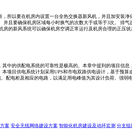
新，所以要在机房内设置一台全热交换器新风机，并且加安装净化
 并且要确保机房区域每小时换气的次数大于或等于3次。 排气
 机房的新风系统可以确保机房空调正常运行及机房合理的正压状
，其中的供配电系统的可靠性是极高的。本章中提到的项目信息，
。本项目供电系统计划采用UPS和市电双路供电设计，基于预算
线缆、配电柜及相应的电路，以满足用电峰值为其设计负荷。强弱
方案
安全无线网络建设方案
智能化机房建设及动环监测
分支组