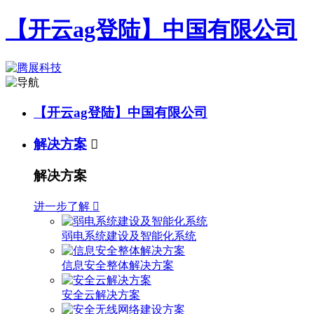
【开云ag登陆】中国有限公司
【开云ag登陆】中国有限公司
解决方案

解决方案
进一步了解

弱电系统建设及智能化系统
信息安全整体解决方案
安全云解决方案