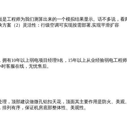
面是工程师为我们测算出来的一个模拟结果显示。话不多说，看
方案（2）灵活性：行级空调可实现按需部署,实现平滑扩容
拥有10年以上弱电项目经理9名，15年以上从业经验弱电工程
4小时客服在线，无忧售后。
处理，顶部建议做微孔铝扣天花，顶面其主要作用是防火、美观
，排列有序，保证机房底部整体性、美观性。